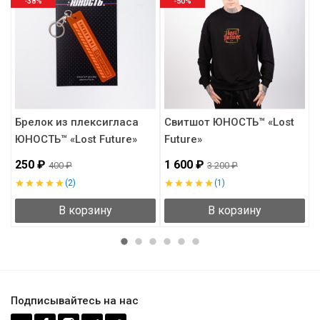
-38%
-50%
Брелок из плексигласа
Свитшот ЮНОСТЬ™ «Lost
П
ЮНОСТЬ™ «Lost Future»
Future»
Ю
250 ₽
1 600 ₽
4
400 ₽
3 200 ₽
(2)
(1)
В корзину
В корзину
Подписывайтесь на нас