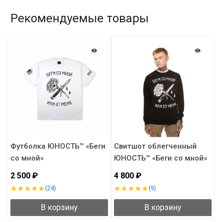
Рекомендуемые товары
й
Футболка ЮНОСТЬ™ «Беги
Свитшот облегченный
Ф
со мной»
ЮНОСТЬ™ «Беги со мной»
-
2 500 ₽
4 800 ₽
2
(24)
(9)
В корзину
В корзину