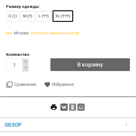
Размер одежды:
S (‡)
M (†)
L (††)
XL (†††)
Москва
Осталось несколько штук
Количество:
Сравнение
Избранное
ОБЗОР