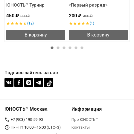
ЮНОСТЬ™ Турнир
«Первый разряд»
Ю
«Винтаж»
450 ₽
200 ₽
4
900 ₽
400 ₽
(12)
(1)
В корзину
В корзину
Подписывайтесь на нас
ЮНОСТЬ™ Москва
Информация
+7 (903) 193-59-90‬
Про ЮНОСТЬ™
Пн—Пт 10:00—15:00 (UTC+3)
Контакты