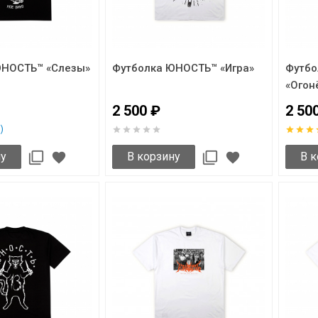
ЮНОСТЬ™ «Слезы»
Футболка ЮНОСТЬ™ «Игра»
Футб
«Огон
2 500 ₽
2 50
)
ну
В корзину
В к