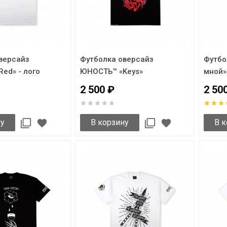
версайз
Футболка оверсайз
Футбо
ed» - лого
ЮНОСТЬ™ «Keys»
мной»
2 500 ₽
2 50
ну
В корзину
В к