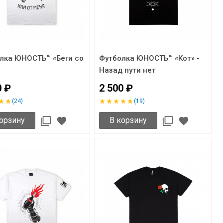
лка ЮНОСТЬ™ «Беги со
Футболка ЮНОСТЬ™ «Кот» -
Назад пути нет
0 ₽
2 500 ₽
(24)
(19)
орзину
В корзину