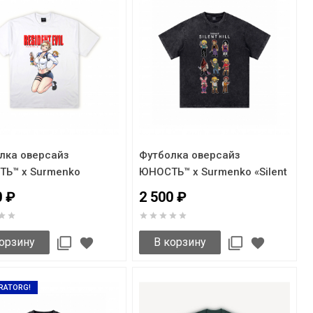
лка оверсайз
Футболка оверсайз
Ь™ x Surmenko
ЮНОСТЬ™ x Surmenko «Silent
ent Evil»
Hill»
0 ₽
2 500 ₽
орзину
В корзину
RATORG!