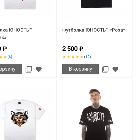
олка ЮНОСТЬ™
Футболка ЮНОСТЬ™ «Роза»
ёк»
0 ₽
2 500 ₽
(6)
(12)
орзину
В корзину