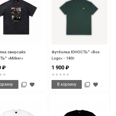
лка оверсайз
Футболка ЮНОСТЬ™ «Box
Ь™ «Milker»
Logo» - 180г
0 ₽
1 900 ₽
орзину
В корзину