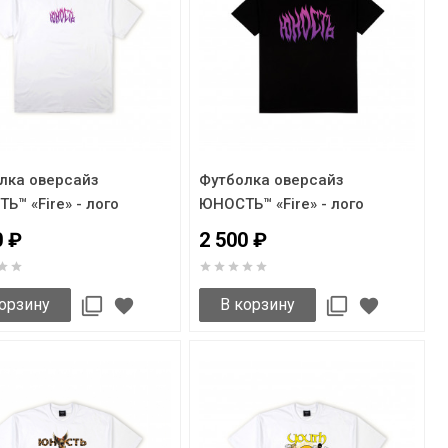
лка оверсайз
Футболка оверсайз
Ь™ «Fire» - лого
ЮНОСТЬ™ «Fire» - лого
0 ₽
2 500 ₽
орзину
В корзину