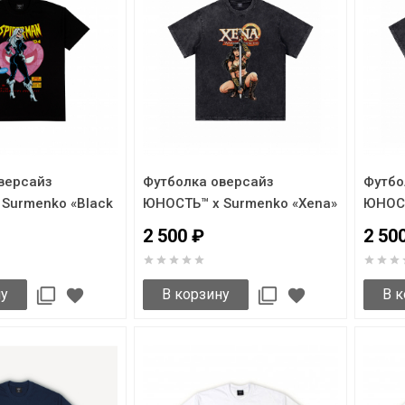
версайз
Футболка оверсайз
Футбо
Surmenko «Black
ЮНОСТЬ™ x Surmenko «Xena»
ЮНОСТ
2 500 ₽
2 50
ну
В корзину
В к