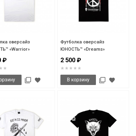
лка оверсайз
Футболка оверсайз
Ь™ «Warrior»
ЮНОСТЬ™ «Dreams»
0 ₽
2 500 ₽
орзину
В корзину