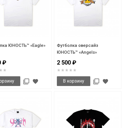
лка ЮНОСТЬ™ «Eagle»
Футболка оверсайз
ЮНОСТЬ™ «Angels»
0 ₽
2 500 ₽
орзину
В корзину