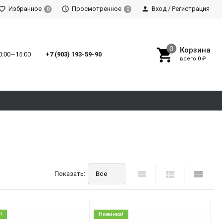
Избранное
Просмотренное
Вход / Регистрация
0
0
Корзина
0:00—15:00
+7 (903) 193-59-90‬
всего
0 ₽
Показать:
Все
!
Новинка!