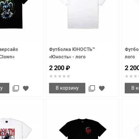
версайз
Футболка ЮНОСТЬ™
Футбо
Clown»
«Юность» - лого
лого
2 200 ₽
2 20
ну
В корзину
В к