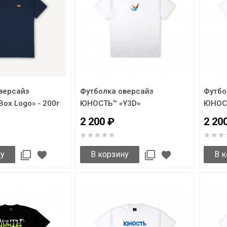
версайз
Футболка оверсайз
Футбо
ox Logo» - 200г
ЮНОСТЬ™ «Y3D»
ЮНОСТ
2 200 ₽
2 20
ну
В корзину
В к