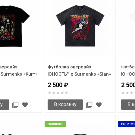
версайз
Футболка оверсайз
Футбо
Surmenko «Kur†»
ЮНОСТЬ™ x Surmenko «Slan»
ЮНОСТ
«Resid
2 500 ₽
2 50
ну
В корзину
В к
Новинка!
FUCK MI