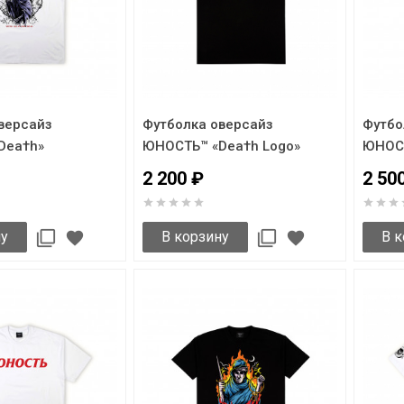
версайз
Футболка оверсайз
Футбо
Dea†h»
ЮНОСТЬ™ «Dea†h Logo»
ЮНОСТ
2 200 ₽
2 50
ну
В корзину
В к